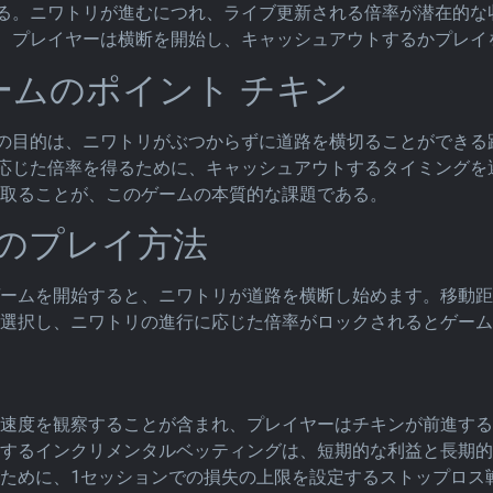
る。ニワトリが進むにつれ、ライブ更新される倍率が潜在的な
、プレイヤーは横断を開始し、キャッシュアウトするかプレイ
ームのポイント チキン
の目的は、ニワトリがぶつからずに道路を横切ることができる
応じた倍率を得るために、キャッシュアウトするタイミングを
取ることが、このゲームの本質的な課題である。
のプレイ方法
ームを開始すると、ニワトリが道路を横断し始めます。移動距
選択し、ニワトリの進行に応じた倍率がロックされるとゲーム
速度を観察することが含まれ、プレイヤーはチキンが前進する
するインクリメンタルベッティングは、短期的な利益と長期的
ために、1セッションでの損失の上限を設定するストップロス