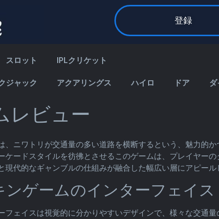
登録
スロット
IPLクリケット
クジャック
アクアリングス
ハイロ
ドア
ダ
ムレビュー
は、ニワトリが交通量の多い道路を横断するという、魅力的か
ーケードスタイルを彷彿とさせるこのゲームは、プレイヤーの
と現代的なギャンブルの仕組みが融合した幅広い層にアピール
キンゲームのインターフェイス
ーフェイスは視覚的に分かりやすいデザインで、様々な交通量