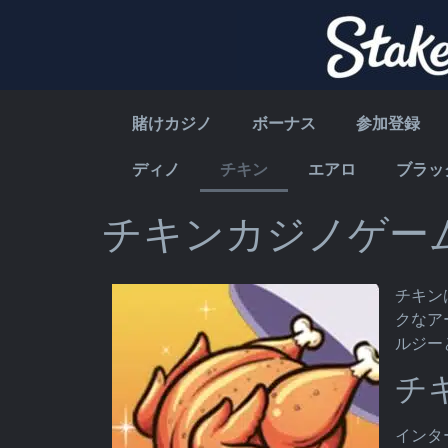
賭けカジノ
ボーナス
参加登録
ディノ
チキン
エアロ
ブラッ
チキンカジノゲー
チキン
クなア
ルジー
チ
インタ