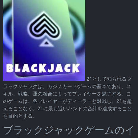
21として知られるブ
ラックジャックは、カジノカードゲームの基本であり、ス
キル、戦略、運の融合によってプレイヤーを魅了する。こ
のゲームは、各プレイヤーがディーラーと対戦し、21を超
えることなく、21に最も近いハンドの合計を達成すること
を目的とする。
ブラックジャックゲームのイ