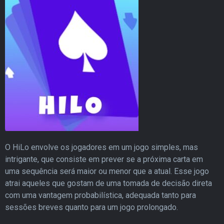
O HiLo envolve os jogadores em um jogo simples, mas
intrigante, que consiste em prever se a próxima carta em
uma sequência será maior ou menor que a atual. Esse jogo
atrai aqueles que gostam de uma tomada de decisão direta
com uma vantagem probabilística, adequada tanto para
sessões breves quanto para um jogo prolongado.