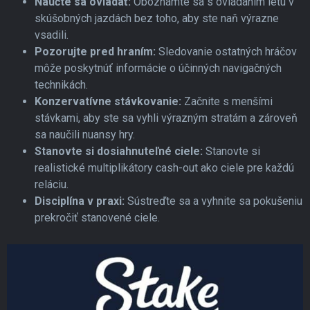
Naučte sa ovládať:
Oboznámte sa s ovládaním letu v
skúšobných jazdách bez toho, aby ste naň výrazne
vsadili.
Pozorujte pred hraním:
Sledovanie ostatných hráčov
môže poskytnúť informácie o účinných navigačných
technikách.
Konzervatívne stávkovanie:
Začnite s menšími
stávkami, aby ste sa vyhli výrazným stratám a zároveň
sa naučili nuansy hry.
Stanovte si dosiahnuteľné ciele:
Stanovte si
realistické multiplikátory cash-out ako ciele pre každú
reláciu.
Disciplína v praxi:
Sústreďte sa a vyhnite sa pokušeniu
prekročiť stanovené ciele.